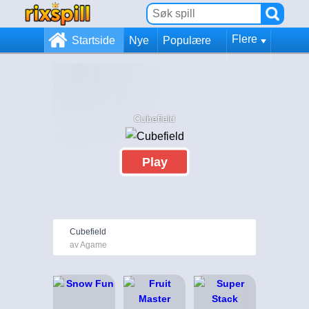
Flere
Startside
Nye
Populære
Cubefield
Play
Cubefield
av Agame