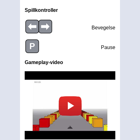
Spillkontroller
Bevegelse
P
Pause
Gameplay-video