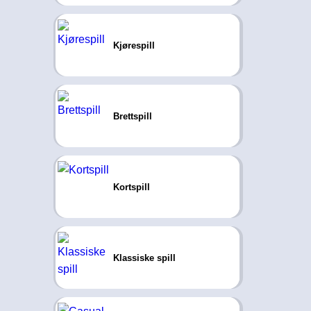
Kjørespill
Brettspill
Kortspill
Klassiske spill