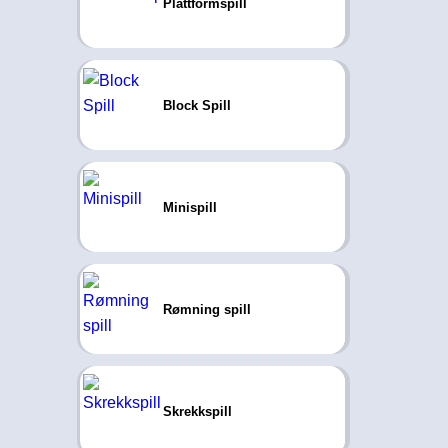
Plattformspill
Block Spill
Minispill
Rømning spill
Skrekkspill