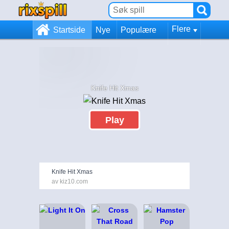
Flere
Startside
Nye
Populære
Knife Hit Xmas
Play
Knife Hit Xmas
av kiz10.com