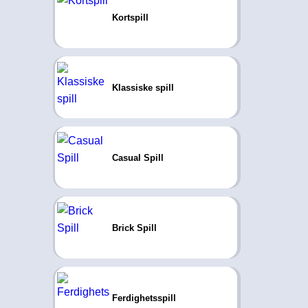
Kortspill
Klassiske spill
Casual Spill
Brick Spill
Ferdighetsspill