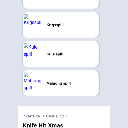
Krigsspill
Kule spill
Mahjong spill
Startside
Casual Spill
Knife Hit Xmas