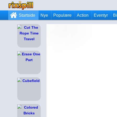
Startside
Nye
Populære
Action
Eventyr
Bi