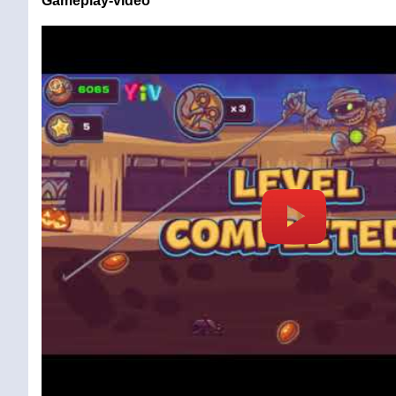
Gameplay-video