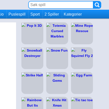
.io
Puslespill
Sport
2 Spiller
Kategorier