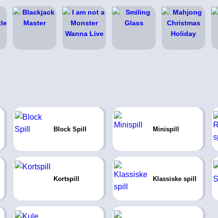
Block Spill
Minispill
Kortspill
Klassiske spill