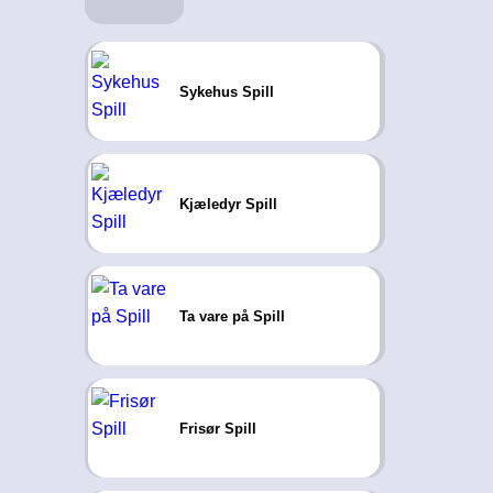
Sykehus Spill
Kjæledyr Spill
Ta vare på Spill
Frisør Spill