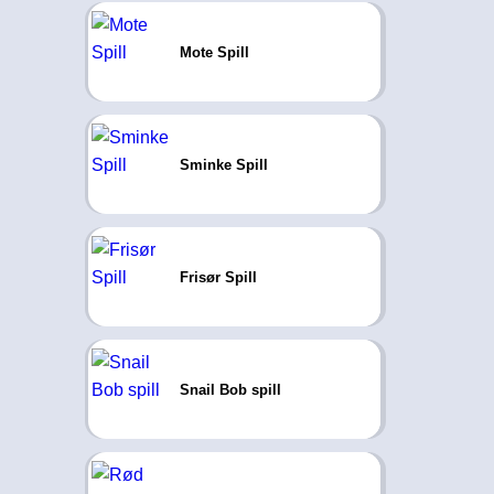
Mote Spill
Sminke Spill
Frisør Spill
Snail Bob spill