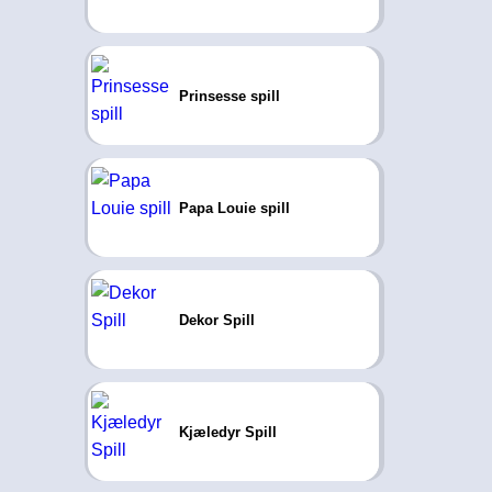
Prinsesse spill
Papa Louie spill
Dekor Spill
Kjæledyr Spill