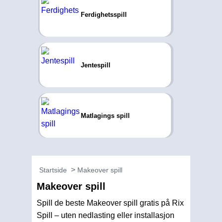
Ferdighetsspill
Jentespill
Matlagings spill
Startside
Makeover spill
Makeover spill
Spill de beste Makeover spill gratis på Rix
Spill – uten nedlasting eller installasjon