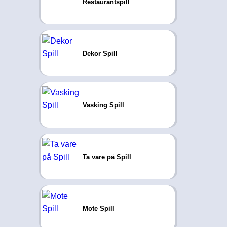
Restaurantspill
Dekor Spill
Vasking Spill
Ta vare på Spill
Mote Spill