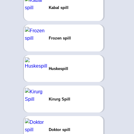
Kabal spill
Frozen spill
Huskespill
Kirurg Spill
Doktor spill