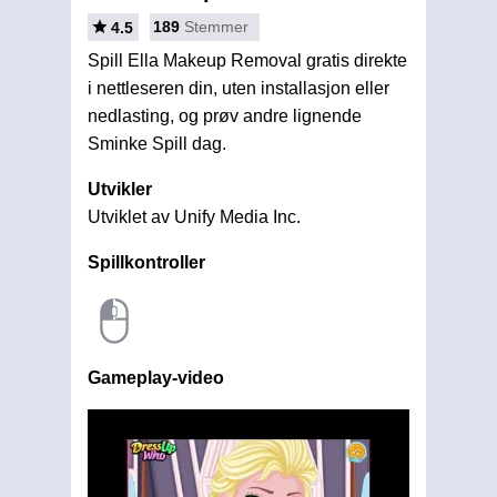
189
Stemmer
4.5
Spill Ella Makeup Removal gratis direkte
i nettleseren din, uten installasjon eller
nedlasting, og prøv andre lignende
Sminke Spill dag.
Utvikler
Utviklet av Unify Media Inc.
Spillkontroller
Gameplay-video