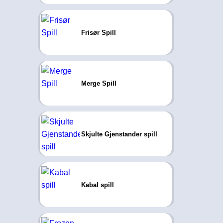
Frisør Spill
Merge Spill
Skjulte Gjenstander spill
Kabal spill