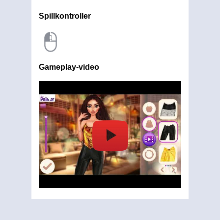
Spillkontroller
Gameplay-video