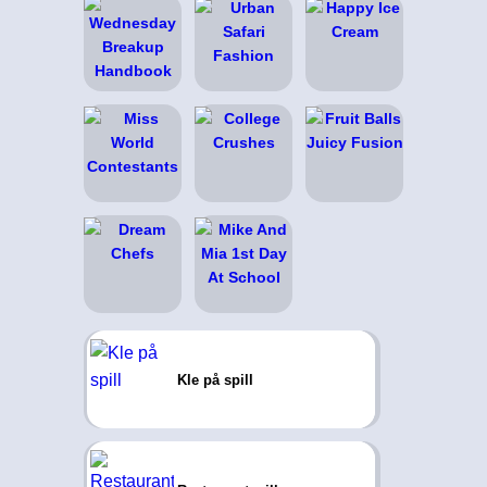
Kle på spill