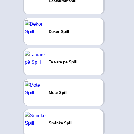
Restaurantspill
Dekor Spill
Ta vare på Spill
Mote Spill
Sminke Spill