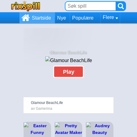
Flere
Startside
Nye
Populære
Glamour BeachLife
Play
Glamour BeachLife
av Gamerina