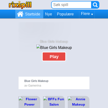
Flere
Startside
Nye
Populære
Blue Girls Makeup
Play
Blue Girls Makeup
av Gamerina