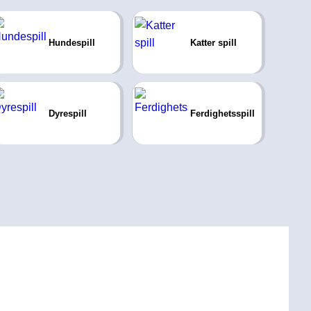
Hundespill
Katter spill
Dyrespill
Ferdighetsspill