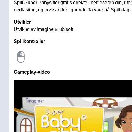
Spill Super Babysitter gratis direkte i nettleseren din, uten
nedlasting, og prøv andre lignende Ta vare på Spill dag.
Utvikler
Utviklet av imagine & ubisoft
Spillkontroller
Gameplay-video