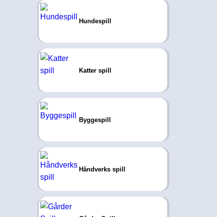
Hundespill
Katter spill
Byggespill
Håndverks spill