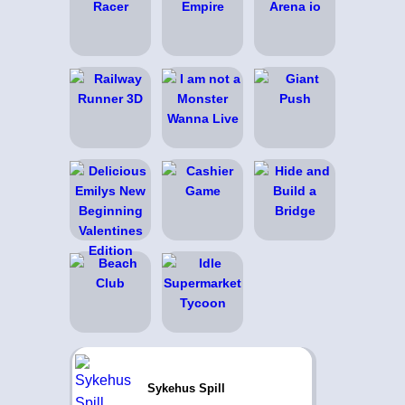
Sykehus Spill