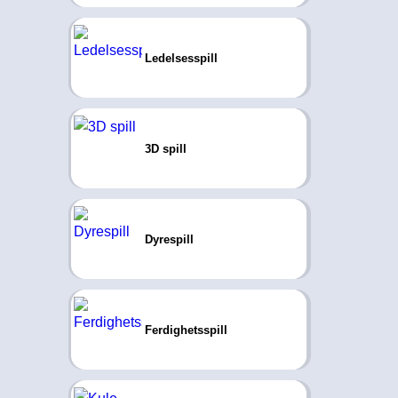
Ledelsesspill
3D spill
Dyrespill
Ferdighetsspill