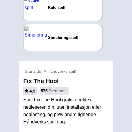
Kule spill
Simuleringsspill
Startside
Håndverks spill
Fix The Hoof
575
Stemmer
4.9
Spill Fix The Hoof gratis direkte i
nettleseren din, uten installasjon eller
nedlasting, og prøv andre lignende
Håndverks spill dag.