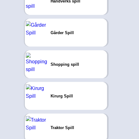
Håndverks spill
Gårder Spill
Shopping spill
Kirurg Spill
Traktor Spill