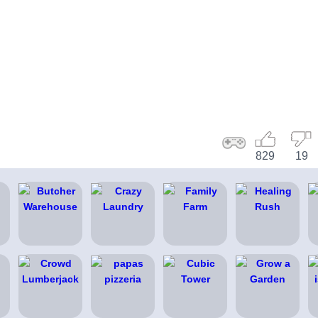
829
19