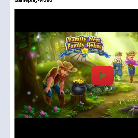
Gameplay-video