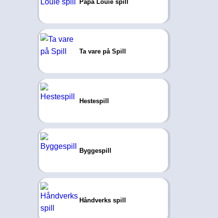
Papa Louie spill
Ta vare på Spill
Hestespill
Byggespill
Håndverks spill