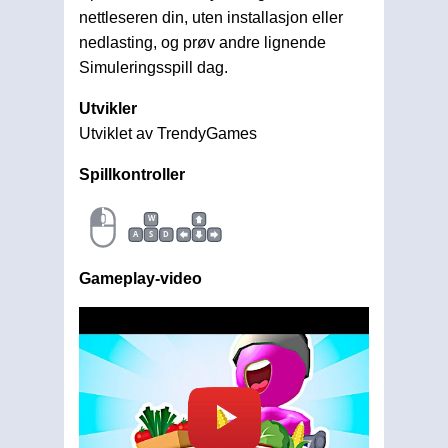
nettleseren din, uten installasjon eller
nedlasting, og prøv andre lignende
Simuleringsspill dag.
Utvikler
Utviklet av TrendyGames
Spillkontroller
W
A
S
D
Gameplay-video