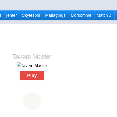
l
jenter
Skytespill
Matlagings
Morsomme
Match 3
Tavern Master
Play