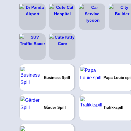
Business Spill
Papa Louie spi
Gårder Spill
Trafikkspill