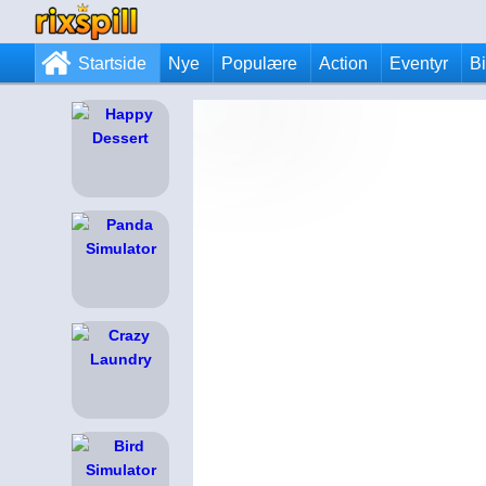
Startside
Nye
Populære
Action
Eventyr
Bi