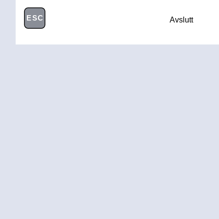
ESC
Avslutt