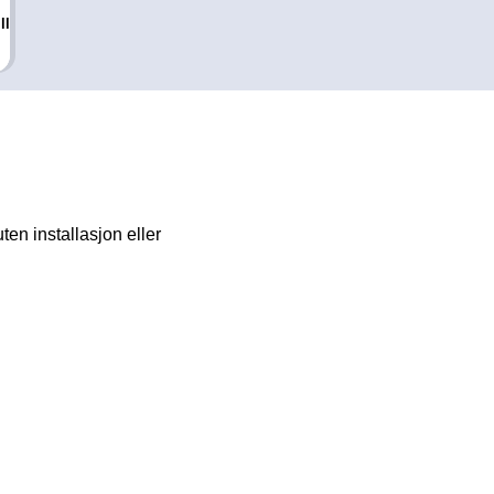
ll
ten installasjon eller