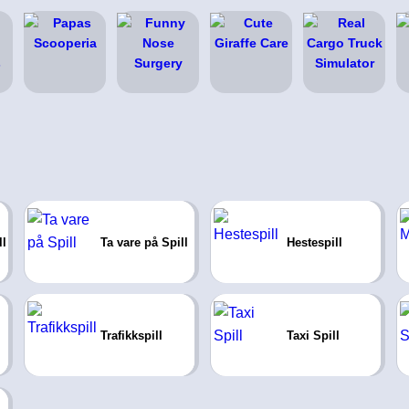
ll
Ta vare på Spill
Hestespill
Trafikkspill
Taxi Spill