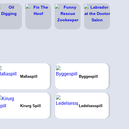
Mafiaspill
Byggespill
Kirurg Spill
Ledelsesspill