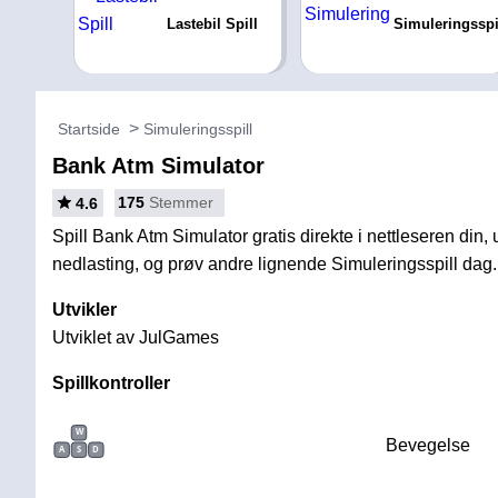
Lastebil Spill
Simuleringsspi
Startside
Simuleringsspill
Bank Atm Simulator
175
Stemmer
4.6
Spill Bank Atm Simulator gratis direkte i nettleseren din, u
nedlasting, og prøv andre lignende Simuleringsspill dag.
Utvikler
Utviklet av JulGames
Spillkontroller
W
Bevegelse
A
S
D