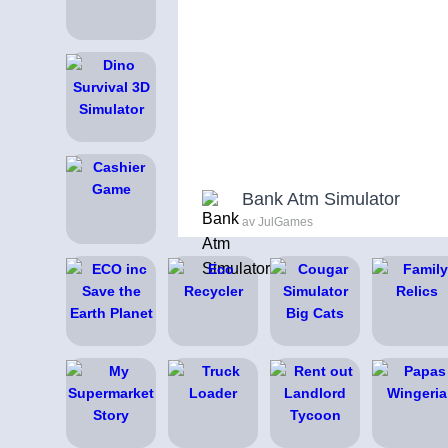
Bank Atm Simulator
av JulGames