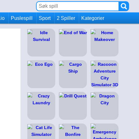
.io
Puslespill
Sport
2 Spiller
Kategorier