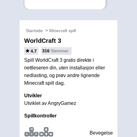
Startside
Minecraft spill
WorldCraft 3
316
Stemmer
4.7
Spill WorldCraft 3 gratis direkte i
nettleseren din, uten installasjon eller
nedlasting, og prøv andre lignende
Minecraft spill dag.
Utvikler
Utviklet av AngryGamez
Spillkontroller
W
Bevegelse
A
S
D