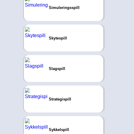
Simuleringsspill
Skytespill
Slagspill
Strategispill
Sykkelspill