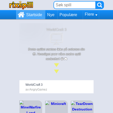
Flere
Startside
Nye
Populære
WorldCraft 3
Dette spillet støttes ikke på enheten din
😞. Vennligst prøv våre andre spill
nedenfor! 😄🎮
WorldCraft 3
av AngryGamez