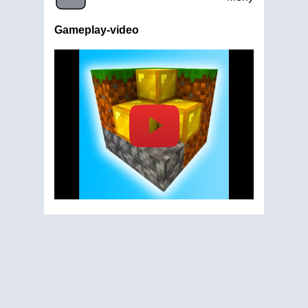
Gameplay-video