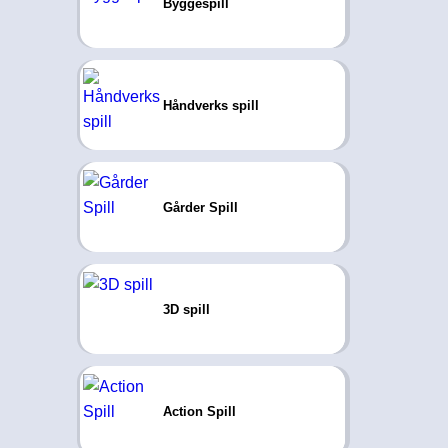
Byggespill
Håndverks spill
Gårder Spill
3D spill
Action Spill