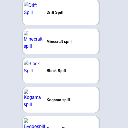
Drift Spill
Minecraft spill
Block Spill
Kogama spill