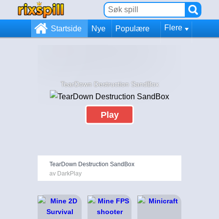
Flere
Startside
Nye
Populære
TearDown Destruction SandBox
Play
TearDown Destruction SandBox
av DarkPlay