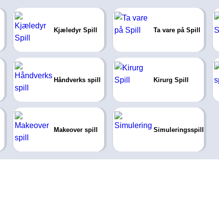
Kjæledyr Spill
Ta vare på Spill
Håndverks spill
Kirurg Spill
Makeover spill
Simuleringsspill