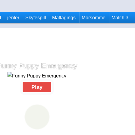
l
jenter
Skytespill
Matlagings
Morsomme
Match 3
Funny Puppy Emergency
Play