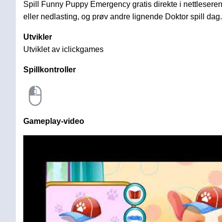
Spill Funny Puppy Emergency gratis direkte i nettleseren 
eller nedlasting, og prøv andre lignende Doktor spill dag.
Utvikler
Utviklet av iclickgames
Spillkontroller
Gameplay-video