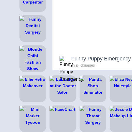
Funny Puppy Emergency
av iclickgames