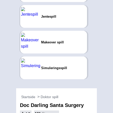
Jentespill
Makeover spill
Simuleringsspill
Startside
Doktor spill
Doc Darling Santa Surgery