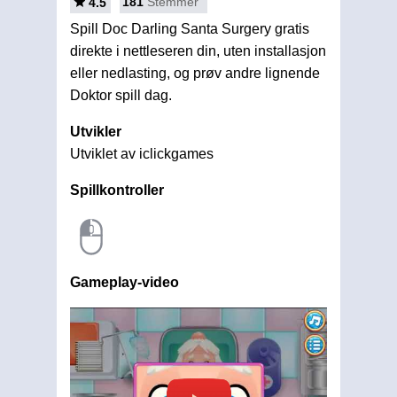
181
Stemmer
4.5
Spill Doc Darling Santa Surgery gratis
direkte i nettleseren din, uten installasjon
eller nedlasting, og prøv andre lignende
Doktor spill dag.
Utvikler
Utviklet av iclickgames
Spillkontroller
Gameplay-video