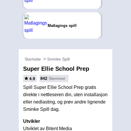
Matlagings spill
Startside
Sminke Spill
Super Ellie School Prep
842
Stemmer
4.9
Spill Super Ellie School Prep gratis
direkte i nettleseren din, uten installasjon
eller nedlasting, og prøv andre lignende
Sminke Spill dag.
Utvikler
Utviklet av Bitent Media