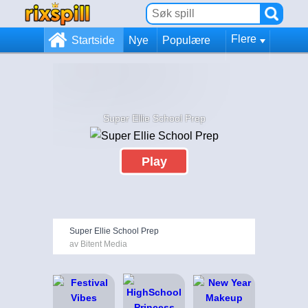
Flere
Startside
Nye
Populære
Super Ellie School Prep
Play
Super Ellie School Prep
av Bitent Media