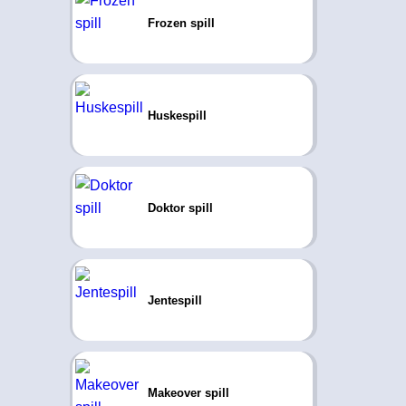
Frozen spill
Huskespill
Doktor spill
Jentespill
Makeover spill