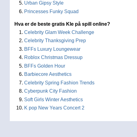
Urban Gipsy Style
Princesses Funky Squad
Hva er de beste gratis Kle på spill online?
Celebrity Glam Week Challenge
Celebrity Thanksgiving Prep
BFFs Luxury Loungewear
Roblox Christmas Dressup
BFFs Golden Hour
Barbiecore Aesthetics
Celebrity Spring Fashion Trends
Cyberpunk City Fashion
Soft Girls Winter Aesthetics
K pop New Years Concert 2