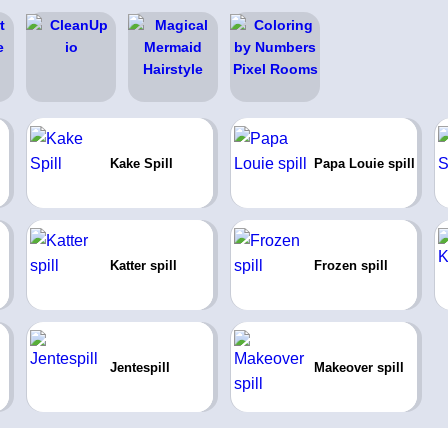
Kake Spill
Papa Louie spill
Katter spill
Frozen spill
Jentespill
Makeover spill