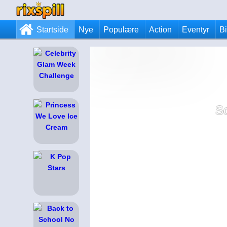
Startside
Nye
Populære
Action
Eventyr
Bi
So