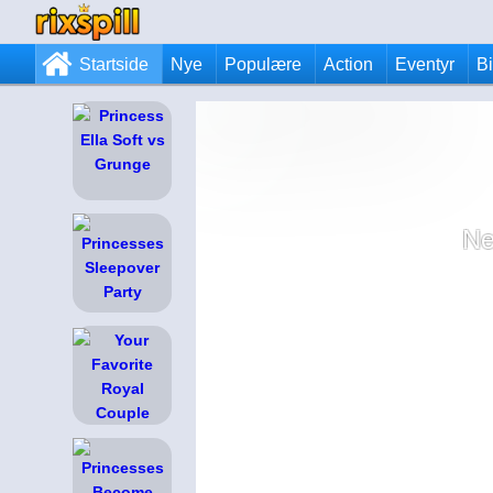
Startside
Nye
Populære
Action
Eventyr
Bi
Ne