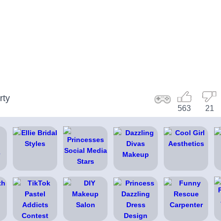
rty
563
21