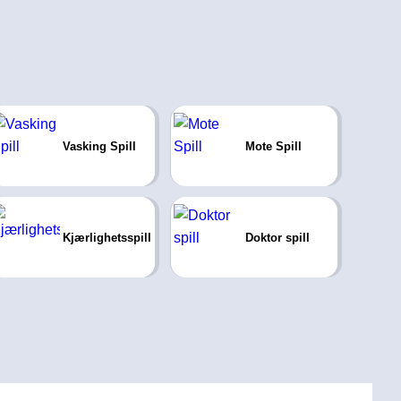
Vasking Spill
Mote Spill
Kjærlighetsspill
Doktor spill