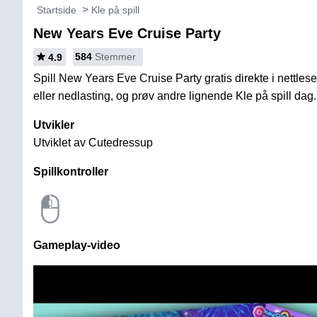
Startside
Kle på spill
New Years Eve Cruise Party
584
Stemmer
4.9
Spill New Years Eve Cruise Party gratis direkte i nettlese
eller nedlasting, og prøv andre lignende Kle på spill dag.
Utvikler
Utviklet av Cutedressup
Spillkontroller
Gameplay-video