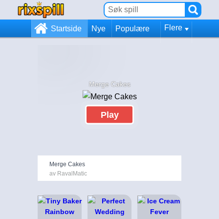
Flere
Startside
Nye
Populære
Merge Cakes
Play
Merge Cakes
av RavalMatic