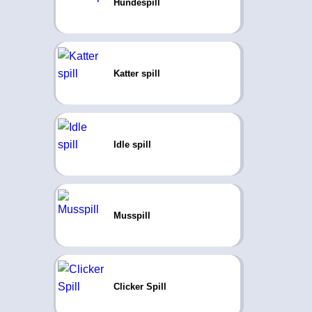
Hundespill
Katter spill
Idle spill
Musspill
Clicker Spill