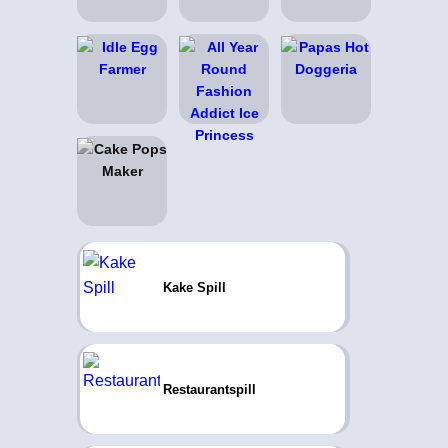
Kake Spill
Restaurantspill