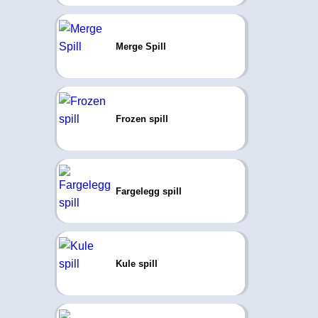
Merge Spill
Frozen spill
Fargelegg spill
Kule spill