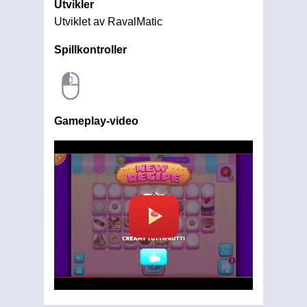
Utvikler
Utviklet av RavalMatic
Spillkontroller
Gameplay-video