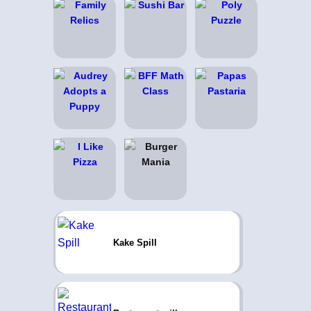
Kake Spill