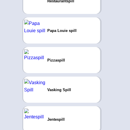
Restaurantspill
Papa Louie spill
Pizzaspill
Vasking Spill
Jentespill