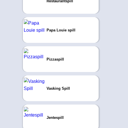
Restaurantspill
Papa Louie spill
Pizzaspill
Vasking Spill
Jentespill