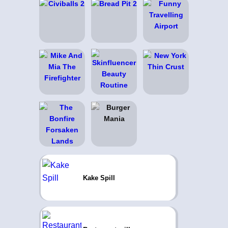
Kake Spill