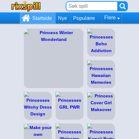
Flere
Startside
Nye
Populære