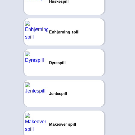
Huskespill
Enhjørning spill
Dyrespill
Jentespill
Makeover spill