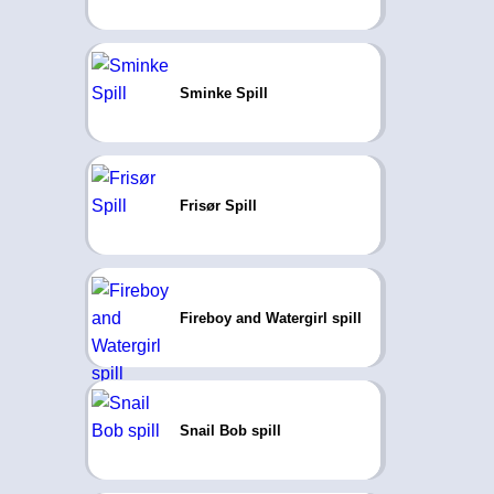
Sminke Spill
Frisør Spill
Fireboy and Watergirl spill
Snail Bob spill