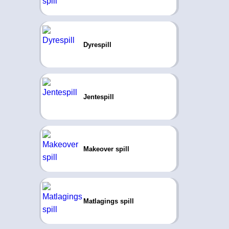
Dyrespill
Jentespill
Makeover spill
Matlagings spill