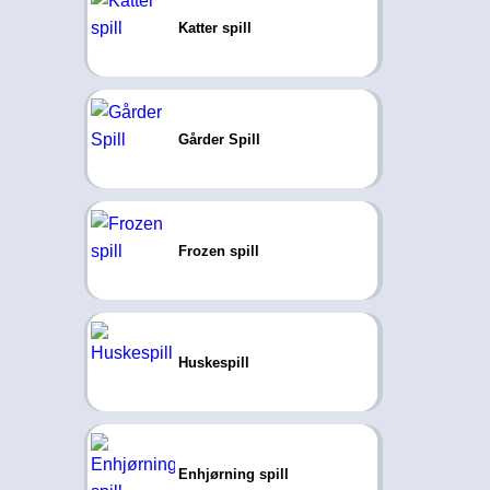
Katter spill
Gårder Spill
Frozen spill
Huskespill
Enhjørning spill