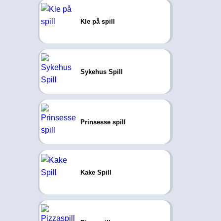
Kle på spill
Sykehus Spill
Prinsesse spill
Kake Spill