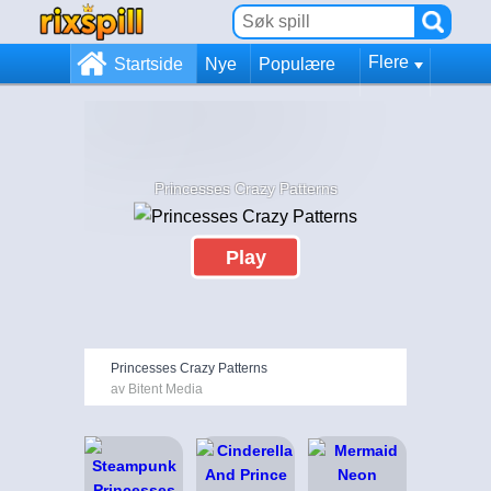
Flere
Startside
Nye
Populære
Princesses Crazy Patterns
Play
Princesses Crazy Patterns
av Bitent Media