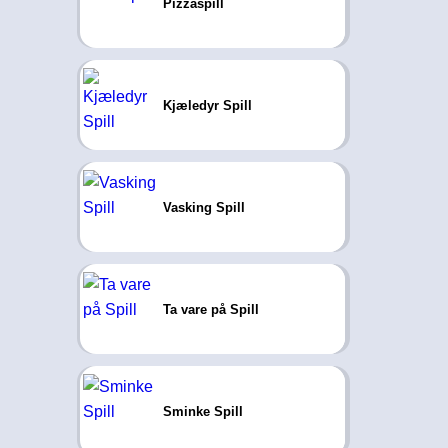
Pizzaspill
Kjæledyr Spill
Vasking Spill
Ta vare på Spill
Sminke Spill