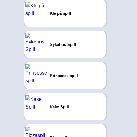
Kle på spill
Sykehus Spill
Prinsesse spill
Kake Spill