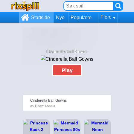
Flere
Startside
Nye
Populære
Cinderella Ball Gowns
Play
Cinderella Ball Gowns
av Bitent Media