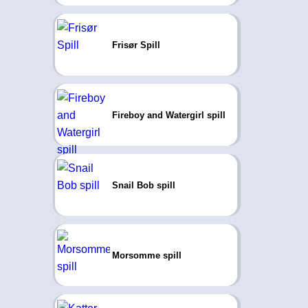
Frisør Spill
Fireboy and Watergirl spill
Snail Bob spill
Morsomme spill