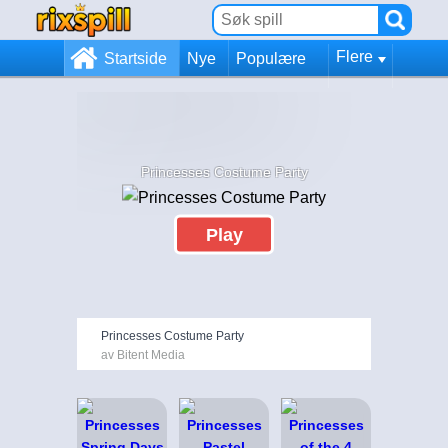
Flere
Startside
Nye
Populære
Princesses Costume Party
Play
Princesses Costume Party
av Bitent Media