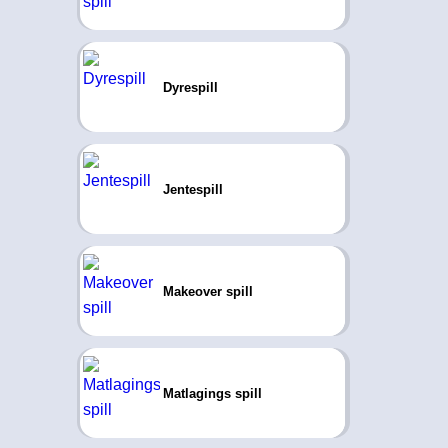
Dyrespill
Jentespill
Makeover spill
Matlagings spill