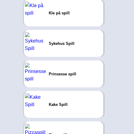
Kle på spill
Sykehus Spill
Prinsesse spill
Kake Spill