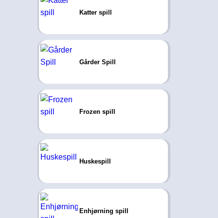
Katter spill
Gårder Spill
Frozen spill
Huskespill
Enhjørning spill