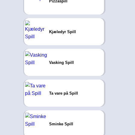
Pizzaspill
Kjæledyr Spill
Vasking Spill
Ta vare på Spill
Sminke Spill