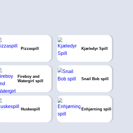
Pizzaspill
Kjæledyr Spill
Fireboy and
Snail Bob spill
Watergirl spill
Huskespill
Enhjørning spill