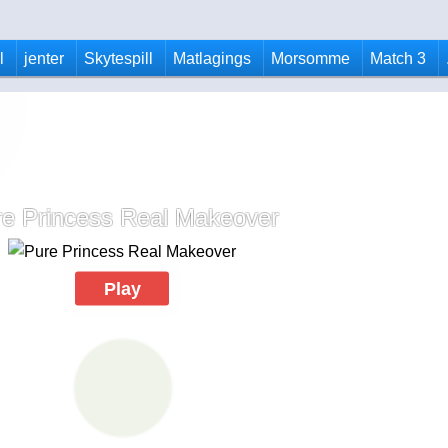
l
jenter
Skytespill
Matlagings
Morsomme
Match 3
e Princess Real Makeover
Play