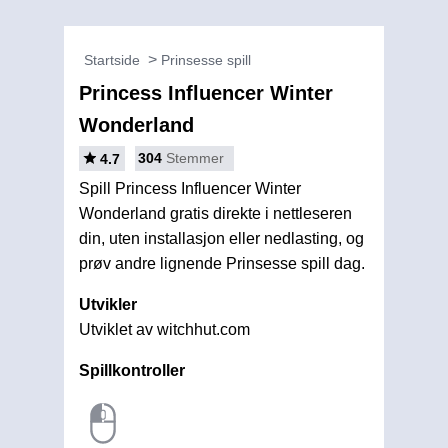
Startside
Prinsesse spill
Princess Influencer Winter
Wonderland
304
Stemmer
4.7
Spill Princess Influencer Winter
Wonderland gratis direkte i nettleseren
din, uten installasjon eller nedlasting, og
prøv andre lignende Prinsesse spill dag.
Utvikler
Utviklet av witchhut.com
Spillkontroller