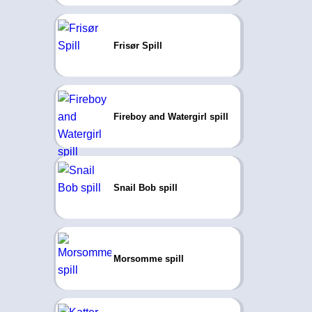
Frisør Spill
Fireboy and Watergirl spill
Snail Bob spill
Morsomme spill