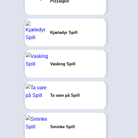
Pizzaspill
Kjæledyr Spill
Vasking Spill
Ta vare på Spill
Sminke Spill