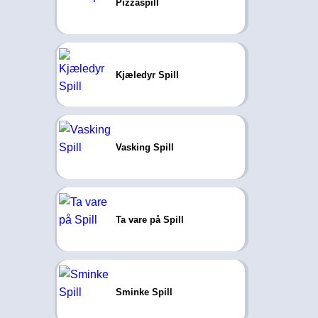
Pizzaspill
Kjæledyr Spill
Vasking Spill
Ta vare på Spill
Sminke Spill