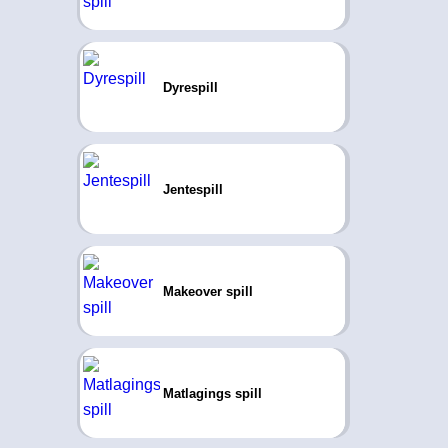
Dyrespill
Jentespill
Makeover spill
Matlagings spill