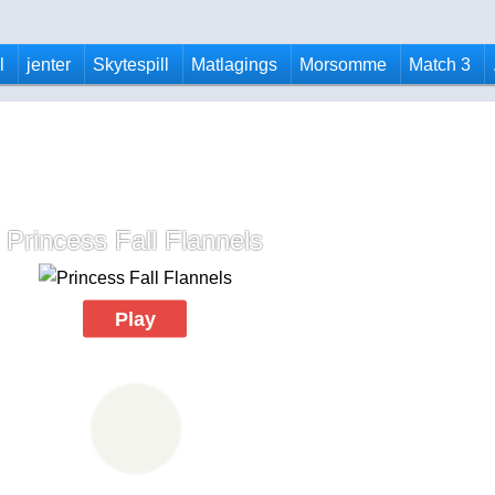
l
jenter
Skytespill
Matlagings
Morsomme
Match 3
Princess Fall Flannels
Play