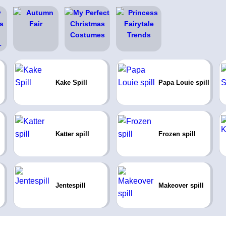
Kake Spill
Papa Louie spill
Katter spill
Frozen spill
Jentespill
Makeover spill