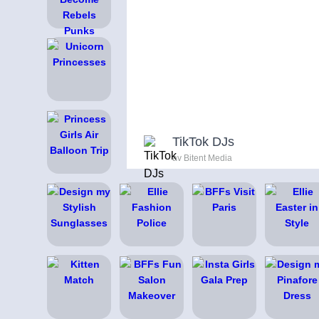
TikTok DJs
av Bitent Media