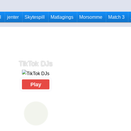
l
jenter
Skytespill
Matlagings
Morsomme
Match 3
TikTok DJs
Play