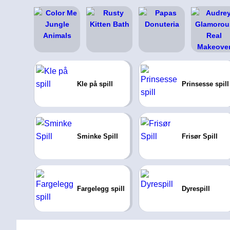
Kle på spill
Prinsesse spill
Sminke Spill
Frisør Spill
Fargelegg spill
Dyrespill