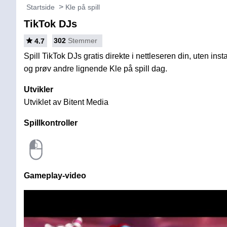
Startside
Kle på spill
TikTok DJs
302
Stemmer
4.7
Spill TikTok DJs gratis direkte i nettleseren din, uten inst
og prøv andre lignende Kle på spill dag.
Utvikler
Utviklet av Bitent Media
Spillkontroller
Gameplay-video