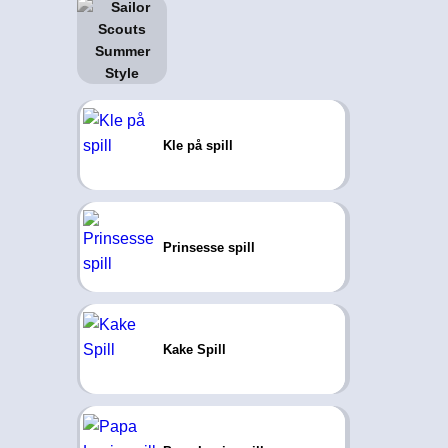
Kle på spill
Prinsesse spill
Kake Spill