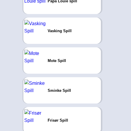
Papa Louie spill
Vasking Spill
Mote Spill
Sminke Spill
Frisør Spill