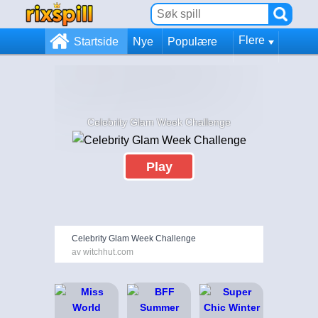
Flere
Startside
Nye
Populære
Celebrity Glam Week Challenge
Play
Celebrity Glam Week Challenge
av witchhut.com