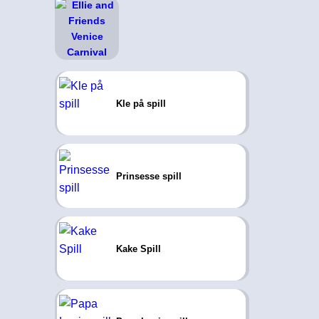
Kle på spill
Prinsesse spill
Kake Spill