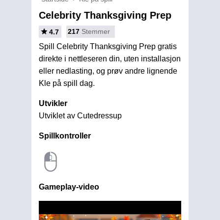
Celebrity Thanksgiving Prep
217
Stemmer
4.7
Spill Celebrity Thanksgiving Prep gratis
direkte i nettleseren din, uten installasjon
eller nedlasting, og prøv andre lignende
Kle på spill dag.
Utvikler
Utviklet av Cutedressup
Spillkontroller
Gameplay-video