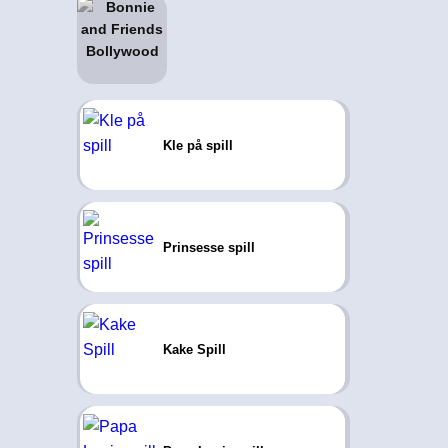
Kle på spill
Prinsesse spill
Kake Spill