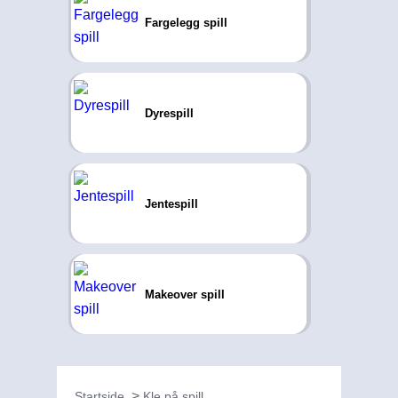
Fargelegg spill
Dyrespill
Jentespill
Makeover spill
Startside
Kle på spill