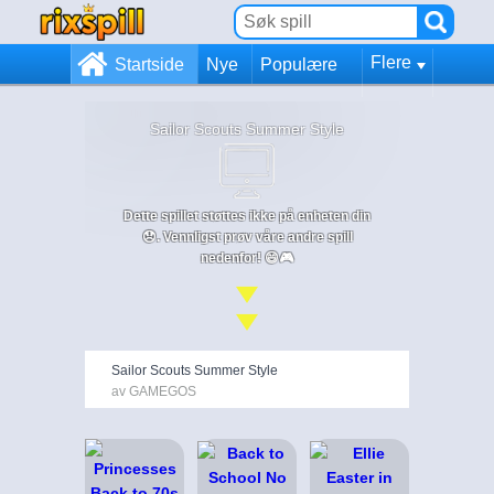
Flere
Startside
Nye
Populære
Sailor Scouts Summer Style
Dette spillet støttes ikke på enheten din
😞. Vennligst prøv våre andre spill
nedenfor! 😄🎮
Sailor Scouts Summer Style
av GAMEGOS