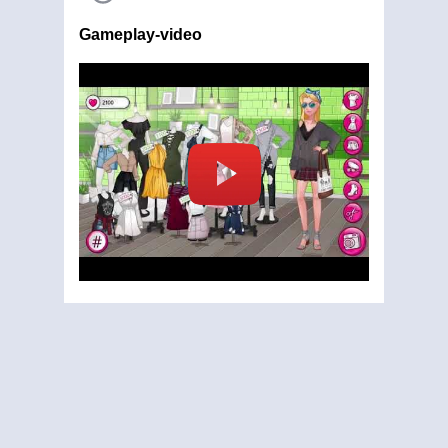
Gameplay-video