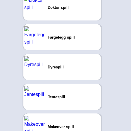
Doktor spill
Fargelegg spill
Dyrespill
Jentespill
Makeover spill