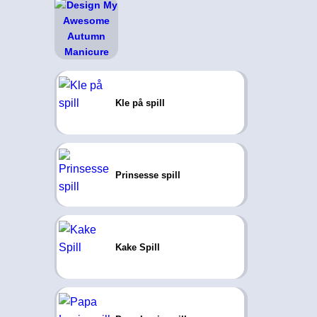
Kle på spill
Prinsesse spill
Kake Spill