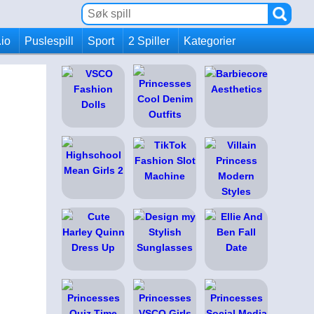
.io
Puslespill
Sport
2 Spiller
Kategorier