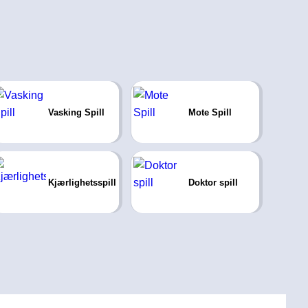
Vasking Spill
Mote Spill
Kjærlighetsspill
Doktor spill