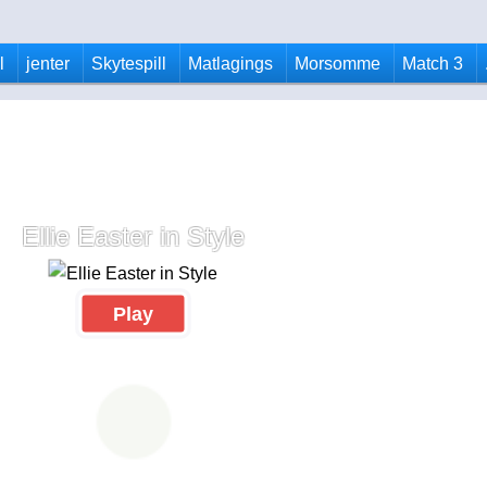
l
jenter
Skytespill
Matlagings
Morsomme
Match 3
Ellie Easter in Style
Play