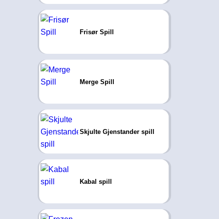
Frisør Spill
Merge Spill
Skjulte Gjenstander spill
Kabal spill