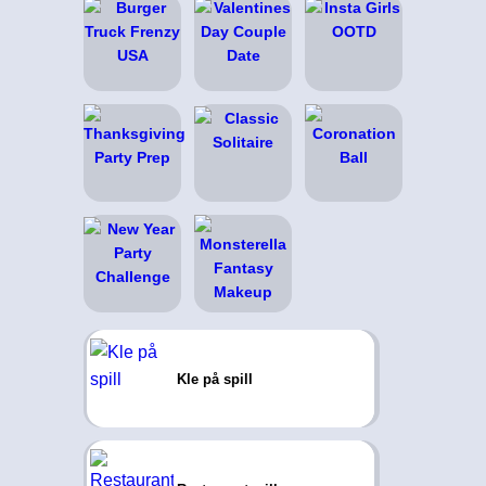
Kle på spill