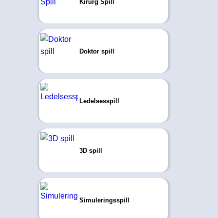
Kirurg Spill
Doktor spill
Ledelsesspill
3D spill
Simuleringsspill