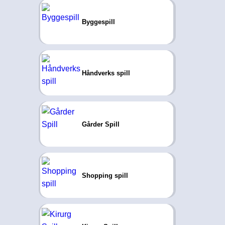
Byggespill
Håndverks spill
Gårder Spill
Shopping spill