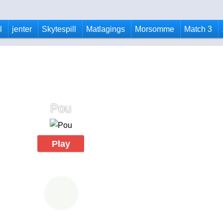
l
jenter
Skytespill
Matlagings
Morsomme
Match 3
Pou
Play