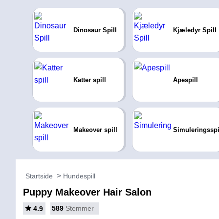
Dinosaur Spill
Kjæledyr Spill
Katter spill
Apespill
Makeover spill
Simuleringsspi
Startside
Hundespill
Puppy Makeover Hair Salon
589
Stemmer
4.9