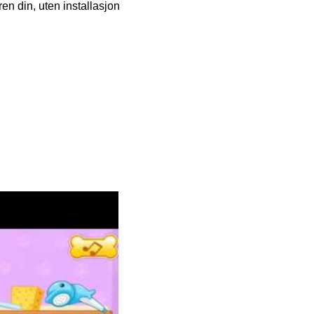
en din, uten installasjon