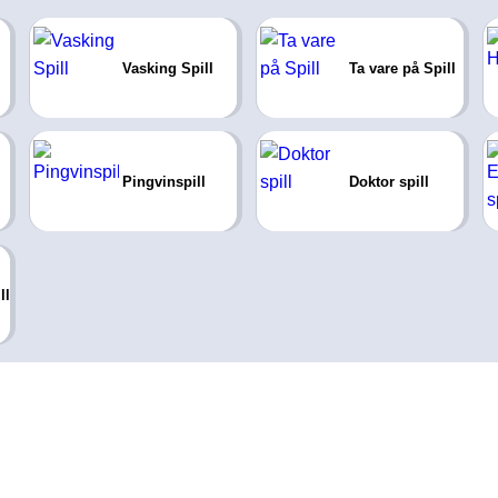
Vasking Spill
Ta vare på Spill
Pingvinspill
Doktor spill
ll