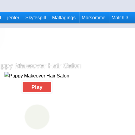
l
jenter
Skytespill
Matlagings
Morsomme
Match 3
ppy Makeover Hair Salon
Play