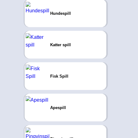
Hundespill
Katter spill
Fisk Spill
Apespill