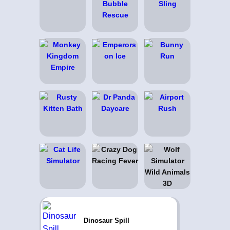
Dinosaur Spill