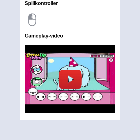
Spillkontroller
Gameplay-video