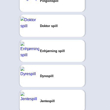
Pingvinspill
Doktor spill
Enhjørning spill
Dyrespill
Jentespill