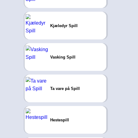
Kjæledyr Spill
Vasking Spill
Ta vare på Spill
Hestespill