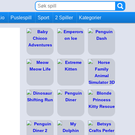
.io
Puslespill
Sport
2 Spiller
Kategorier