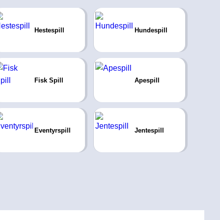
Hestespill
Hundespill
Fisk Spill
Apespill
Eventyrspill
Jentespill