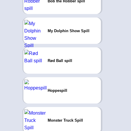
Bob the Robber spill
My Dolphin Show Spill
Rød Ball spill
Hoppespill
Monster Truck Spill