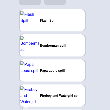
Flash Spill
Bomberman spill
Papa Louie spill
Fireboy and Watergirl spill