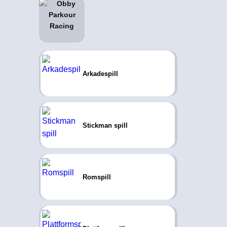
Arkadespill
Stickman spill
Romspill