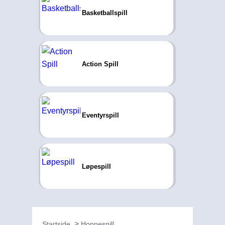
Basketballspill
Action Spill
Eventyrspill
Løpespill
Startside
Hoppespill